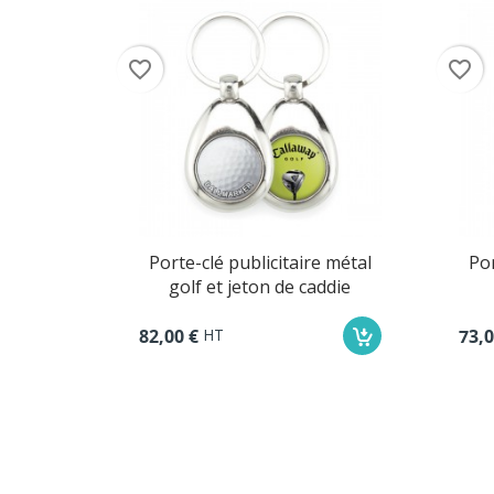
favorite_border
favorite_border
e métal
Porte-clé publicitaire métal
Po
addie
ballon de rugby
HT
73,00 €
82,