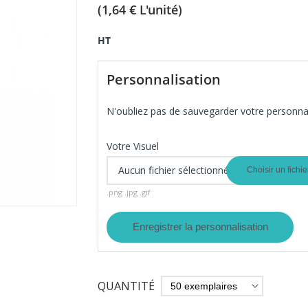
(1,64 € L'unité)
HT
Personnalisation
N'oubliez pas de sauvegarder votre personnal
Votre Visuel
Aucun fichier sélectionné
Choisir un fichie
.png .jpg .gif
Enregistrer la personnalisation
QUANTITÉ