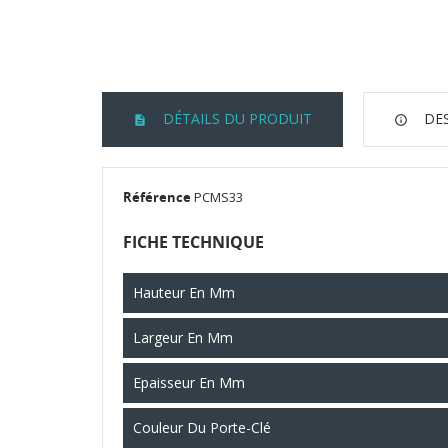
DÉTAILS DU PRODUIT
DES
Référence
PCMS33
FICHE TECHNIQUE
CR
Hauteur En Mm
CO
Nom
Largeur En Mm
AJ
Vou
Epaisseur En Mm
Couleur Du Porte-Clé