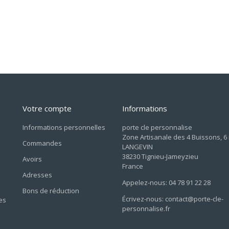
Votre compte
Informations
Informations personnelles
porte cle personnalise
Zone Artisanale des 4 Buissons, 6
Commandes
LANGEVIN
38230 Tignieu-Jameyzieu
Avoirs
France
Adresses
Appelez-nous: 04 78 91 22 28
Bons de réduction
Écrivez-nous: contact@porte-cle-
es
personnalise.fr