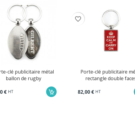
favorite_border
rte-clé publicitaire métal
Porte-clé publicitaire m
rectangle double faces
goutte et jeton de cad
HT
HT
00 €
82,00 €