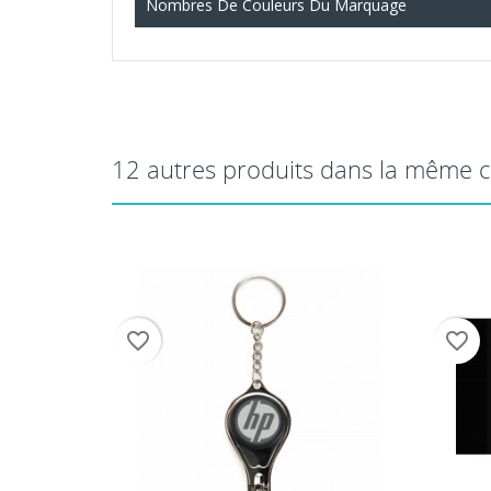
Nombres De Couleurs Du Marquage
12 autres produits dans la même c
favorite_border
favorite_border