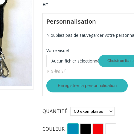
HT
Personnalisation
N'oubliez pas de sauvegarder votre personnal
Votre visuel
Aucun fichier sélectionné
Choisir un fichie
.png .jpg .gif
Enregistrer la personnalisation
QUANTITÉ
Bleu
Noir
Rouge
Blanc
COULEUR