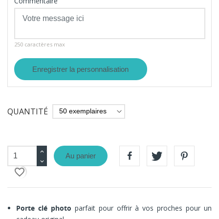
Commentaire
250 caractères max
Enregistrer la personnalisation
QUANTITÉ
Au panier
favorite_border
Porte clé photo
parfait pour offrir à vos proches pour un