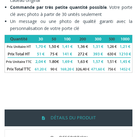
cadeau original
Commande par très petite quantité possible
. Votre porte
CRÉER UNE LISTE D'ENVIES
clé avec photo à partir de 30 unités seulement
CONNEXION
Un message ou une photo de qualité garanti avec la
personnalisation de votre porte clé
Nom de la liste d'envies
Vous devez être connecté pour ajouter des produits à
AJOUTER À MA LISTE D'ENVIES
votre liste d'envies.
Create new list
add_circle_outline
Connexion
Annuler
Annuler
Créer une liste d'envies
DÉTAILS DU PRODUIT