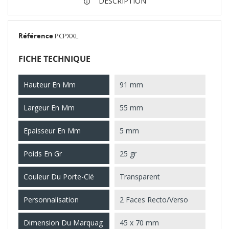
DESCRIPTION
Référence
PCPXXL
FICHE TECHNIQUE
Hauteur En Mm
91 mm
Largeur En Mm
55 mm
Epaisseur En Mm
5 mm
Poids En Gr
25 gr
Couleur Du Porte-Clé
Transparent
Personnalisation
2 Faces Recto/Verso
Dimension Du Marquag
45 x 70 mm